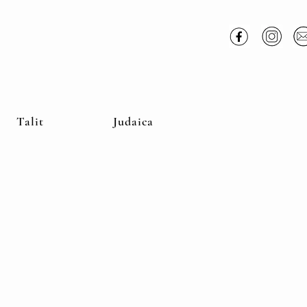
Talit
Judaica
blanc
Kippa Lin blanc