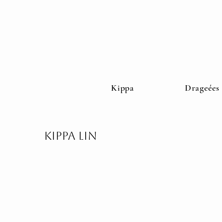
Kippa
Drageées
Kippa Lin
kippa lin
Kippa Lin blanc
Kippa Lin 