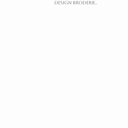
design broderie..
kippa
Nos créations